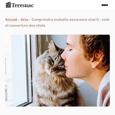
Teresuac
📰
Accueil
›
Actu
›
Comprendre mutuelle assurance chat.fr : coût
et couverture des chats