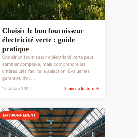
Choisir le bon fournisseur
électricité verte : guide
pratique
Choisir un fournisseur d'électricité verte peut
sembler complexe, mais comprendre les
critères clés facilite la sélection. Évaluer les
garanties d'ori...
1 octobre 2024
3 min de lecture →
ENVIRONNEMENT