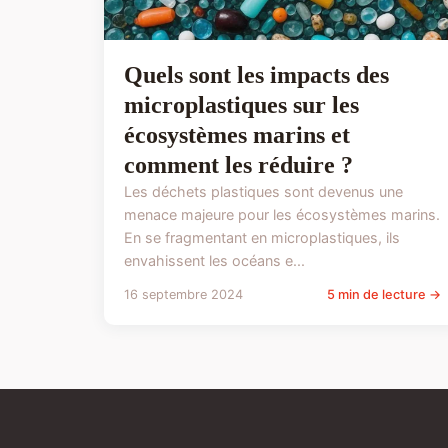
Quels sont les impacts des
microplastiques sur les
écosystèmes marins et
comment les réduire ?
Les déchets plastiques sont devenus une
menace majeure pour les écosystèmes marins.
En se fragmentant en microplastiques, ils
envahissent les océans e...
16 septembre 2024
5 min de lecture →