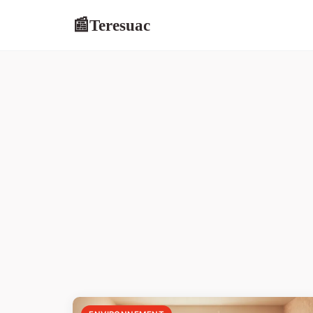
Teresuac
📰