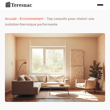
Teresuac
📰
Accueil
›
Environnement
›
Top conseils pour choisir une
isolation thermique performante