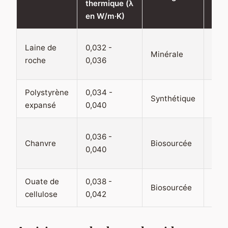
thermique (λ
rec
en W/m·K)
Com
Laine de
0,032 -
Minérale
per
roche
0,036
cre
Polystyrène
0,034 -
Faç
Synthétique
expansé
0,040
plan
Isol
0,036 -
Chanvre
Biosourcée
inté
0,040
ITE
Ouate de
0,038 -
Com
Biosourcée
cellulose
0,042
oss