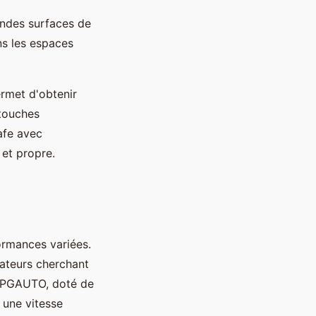
andes surfaces de
ns les espaces
permet d'obtenir
etouches
afe avec
 et propre.
ormances variées.
ateurs cherchant
 FPGAUTO, doté de
 une vitesse