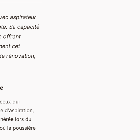
vec aspirateur
ite. Sa capacité
n offrant
ment cet
e rénovation,
ée
 ceux qui
e d'aspiration,
énérée lors du
 où la poussière