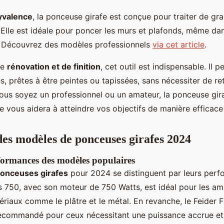
yvalence
, la ponceuse girafe est conçue pour traiter de gr
 Elle est idéale pour poncer les murs et plafonds, même da
s. Découvrez des modèles professionnels
via cet article
.
de
rénovation et de finition
, cet outil est indispensable. Il 
es, prêtes à être peintes ou tapissées, sans nécessiter de r
vous soyez un professionnel ou un amateur, la ponceuse gir
ée vous aidera à atteindre vos objectifs de manière efficace
es modèles de ponceuses girafes 2024
formances des modèles populaires
onceuses girafes
pour 2024 se distinguent par leurs perf
 750, avec son moteur de 750 Watts, est idéal pour les am
riaux comme le plâtre et le métal. En revanche, le Feider
recommandé pour ceux nécessitant une puissance accrue et