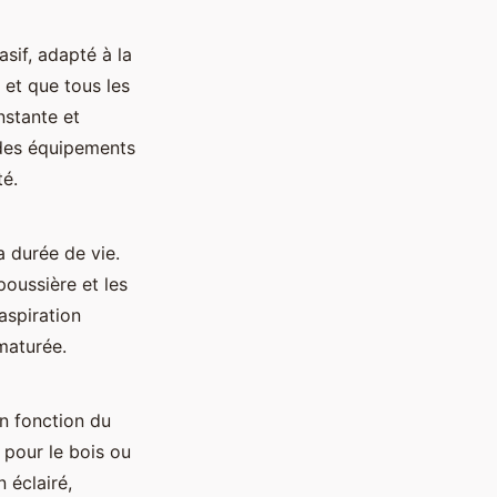
sif, adapté à la
 et que tous les
nstante et
 des équipements
té.
a durée de vie.
poussière et les
 aspiration
maturée.
n fonction du
pour le bois ou
n éclairé,