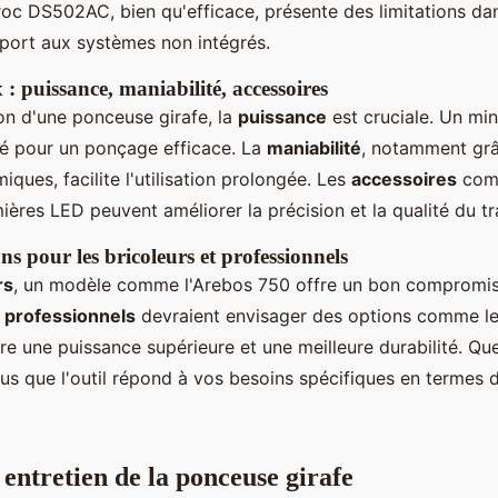
roc DS502AC, bien qu'efficace, présente des limitations dan
port aux systèmes non intégrés.
 : puissance, maniabilité, accessoires
ion d'une ponceuse girafe, la
puissance
est cruciale. Un m
lé pour un ponçage efficace. La
maniabilité
, notamment gr
ques, facilite l'utilisation prolongée. Les
accessoires
comm
mières LED peuvent améliorer la précision et la qualité du tra
 pour les bricoleurs et professionnels
rs
, un modèle comme l'Arebos 750 offre un bon compromis 
s
professionnels
devraient envisager des options comme le
e une puissance supérieure et une meilleure durabilité. Que
us que l'outil répond à vos besoins spécifiques en termes 
t entretien de la ponceuse girafe