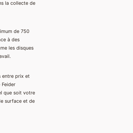
s la collecte de
inimum de 750
âce à des
e les disques
vail.
entre prix et
 Feider
l que soit votre
de surface et de