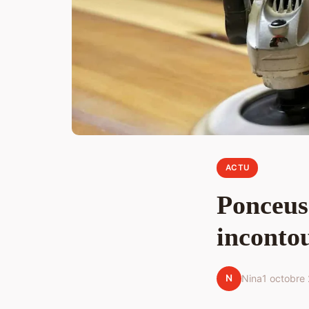
ACTU
Ponceuse
inconto
N
Nina
1 octobre