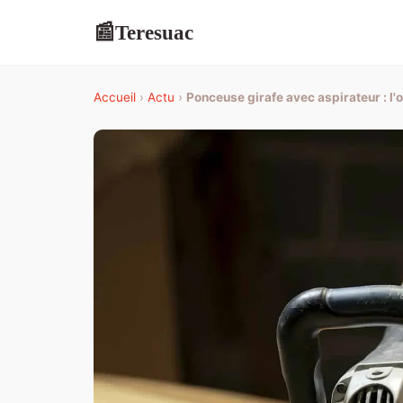
Teresuac
📰
Accueil
›
Actu
›
Ponceuse girafe avec aspirateur : l'