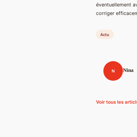
éventuellement av
corriger efficace
Actu
Nina
N
Voir tous les arti