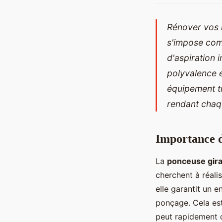
Rénover vos m
s'impose comm
d'aspiration 
polyvalence 
équipement t
rendant chaqu
Importance d
La
ponceuse gira
cherchent à réali
elle garantit un 
ponçage. Cela est
peut rapidement 