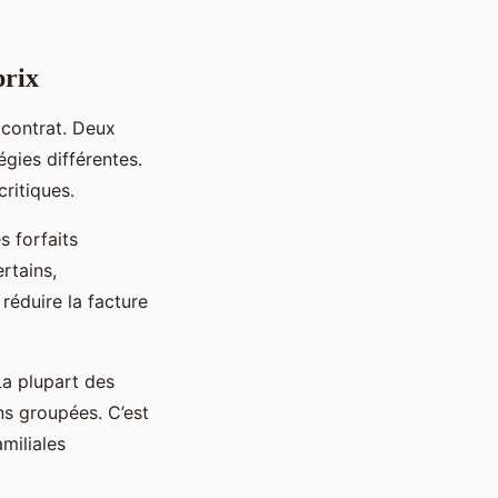
prix
 contrat. Deux
gies différentes.
critiques.
s forfaits
rtains,
réduire la facture
La plupart des
ns groupées. C’est
miliales