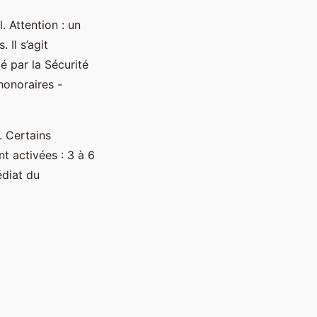
. Attention : un
Il s’agit
é par la Sécurité
honoraires -
. Certains
t activées : 3 à 6
édiat du