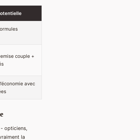
otentielle
formules
remise couple +
és
d’économie avec
ées
ge
- opticiens,
vraiment la