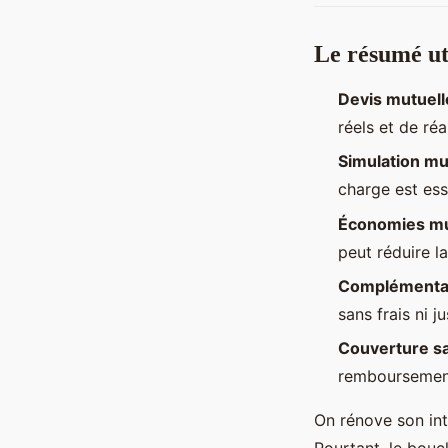
Le résumé ut
Devis mutuell
réels et de ré
Simulation mu
charge est ess
Économies mu
peut réduire l
Complémentai
sans frais ni j
Couverture s
remboursement 
On rénove son int