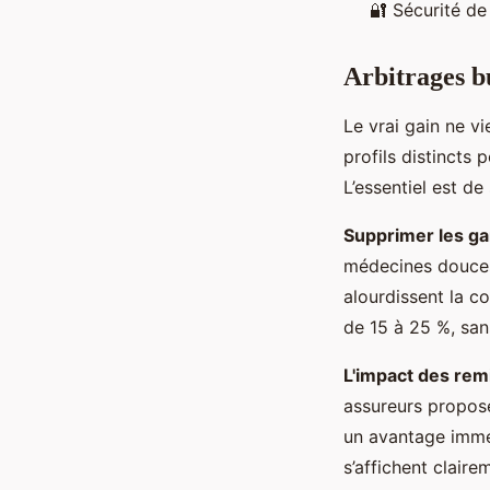
🔐 Sécurité de
Arbitrages bu
Le vrai gain ne v
profils distincts
L’essentiel est de
Supprimer les ga
médecines douces,
alourdissent la c
de 15 à 25 %, sa
L'impact des remi
assureurs propos
un avantage imméd
s’affichent claire