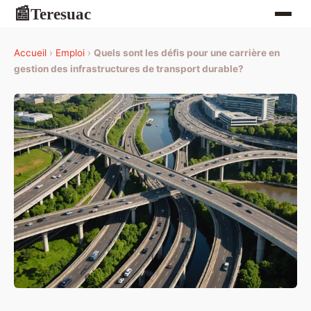
Teresuac
📰
Accueil
›
Emploi
›
Quels sont les défis pour une carrière en
gestion des infrastructures de transport durable?