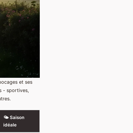
 bocages et ses
s - sportives,
tres.
🌤️ Saison
idéale