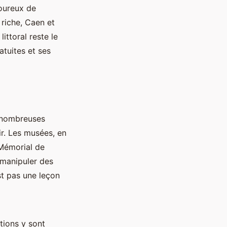
moureux de
riche, Caen et
ittoral reste le
atuites et ses
e nombreuses
r. Les musées, en
 Mémorial de
 manipuler des
t pas une leçon
tions y sont