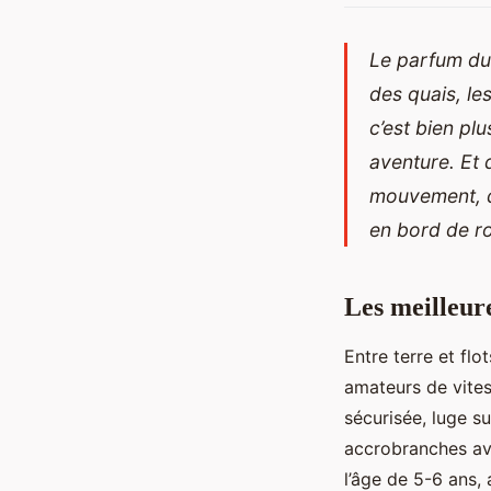
Le parfum du 
des quais, le
c’est bien pl
aventure. Et q
mouvement, d
en bord de ro
Les meilleure
Entre terre et flo
amateurs de vitess
sécurisée, luge su
accrobranches ave
l’âge de 5-6 ans,