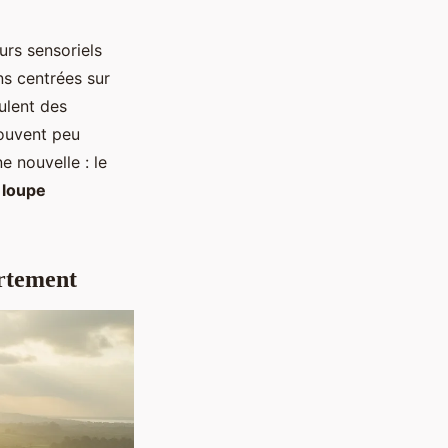
urs sensoriels
ns centrées sur
ulent des
souvent peu
 nouvelle : le
,
loupe
artement