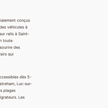
écialement conçus
 des véhicules à
ur rails à Saint-
n toute
 sourire des
sirs qui
ccessibles dès 5-
streham, Luc-sur-
es plages
igrateurs. Les