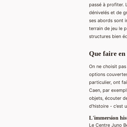
passé à profiter.
dénivelés et de g
ses abords sont in
terrain de jeu le 
structures bien é
Que faire en 
On ne choisit pa
options couvertes
particulier, ont f
Caen, par exemple
objets, écouter 
d’histoire - c’est
L'immersion hist
Le Centre Juno Be