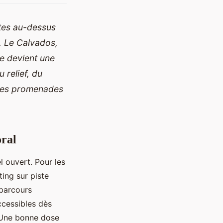
ttes au-dessus
c. Le Calvados,
ée devient une
u relief, du
 des promenades
oral
el ouvert. Pour les
ting sur piste
 parcours
ccessibles dès
. Une bonne dose