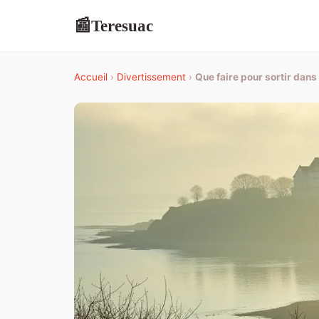
Teresuac
📰
Accueil
›
Divertissement
›
Que faire pour sortir dan